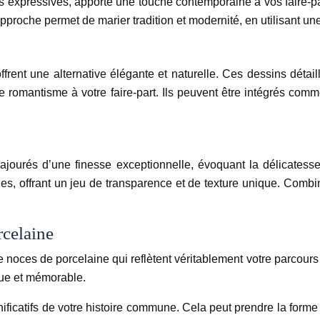
s expressives, apporte une touche contemporaine à vos faire-par
te approche permet de marier tradition et modernité, en utilisant 
frent une alternative élégante et naturelle. Ces dessins détail
 romantisme à votre faire-part. Ils peuvent être intégrés co
ajourés d’une finesse exceptionnelle, évoquant la délicatess
, offrant un jeu de transparence et de texture unique. Combin
rcelaine
de noces de porcelaine qui reflètent véritablement votre parcour
que et mémorable.
ificatifs de votre histoire commune. Cela peut prendre la forme