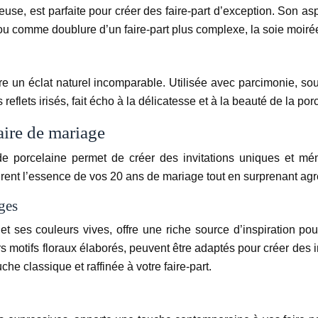
ueuse, est parfaite pour créer des faire-part d’exception. Son a
 ou comme doublure d’un faire-part plus complexe, la soie moiré
fre un éclat naturel incomparable. Utilisée avec parcimonie, so
eflets irisés, fait écho à la délicatesse et à la beauté de la porc
aire de mariage
de porcelaine permet de créer des invitations uniques et mém
turent l’essence de vos 20 ans de mariage tout en surprenant ag
ges
t ses couleurs vives, offre une riche source d’inspiration po
s motifs floraux élaborés, peuvent être adaptés pour créer des in
he classique et raffinée à votre faire-part.