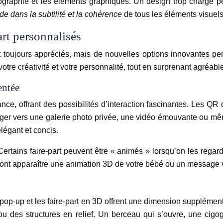
pographie et les éléments graphiques. Un design trop chargé peu
ide dans la subtilité et la cohérence
de tous les éléments visuels
art personnalisés
ont toujours appréciés, mais de nouvelles options innovantes 
votre créativité et votre personnalité, tout en surprenant agréa
entée
ance, offrant des possibilités d’interaction fascinantes. Les Q
riger vers une galerie photo privée, une vidéo émouvante ou m
légant et concis.
 Certains faire-part peuvent être « animés » lorsqu’on les rega
rront apparaître une animation 3D de votre bébé ou un message vi
es pop-up et les faire-part en 3D offrent une dimension suppléme
u des structures en relief. Un berceau qui s’ouvre, une cigog