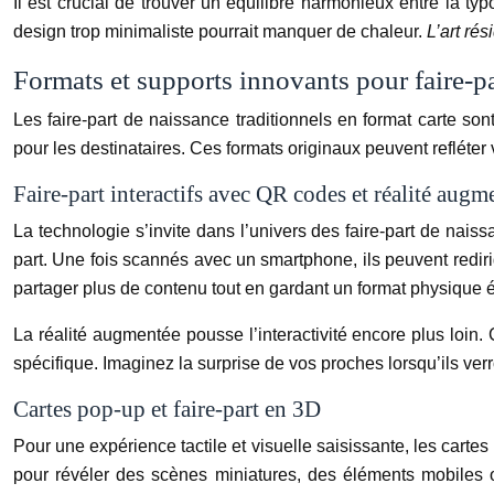
Il est crucial de trouver un équilibre harmonieux entre la ty
design trop minimaliste pourrait manquer de chaleur.
L’art rés
Formats et supports innovants pour faire-p
Les faire-part de naissance traditionnels en format carte s
pour les destinataires. Ces formats originaux peuvent refléter 
Faire-part interactifs avec QR codes et réalité augm
La technologie s’invite dans l’univers des faire-part de naiss
part. Une fois scannés avec un smartphone, ils peuvent redi
partager plus de contenu tout en gardant un format physique é
La réalité augmentée pousse l’interactivité encore plus loin.
spécifique. Imaginez la surprise de vos proches lorsqu’ils ve
Cartes pop-up et faire-part en 3D
Pour une expérience tactile et visuelle saisissante, les cart
pour révéler des scènes miniatures, des éléments mobiles o